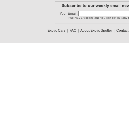
Subscribe to our weekly email new
Your Email:
(We NEVER spam, and you can opt out any t
Exotic Cars
|
FAQ
|
About Exotic Spotter
|
Contact