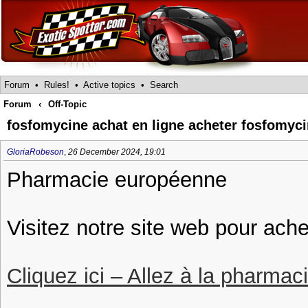
Forum
•
Rules!
•
Active topics
•
Search
Forum
‹
Off-Topic
fosfomycine achat en ligne acheter fosfomyc
GloriaRobeson
,
26 December 2024, 19:01
Pharmacie européenne
Visitez notre site web pour ach
Cliquez ici – Allez à la pharmac