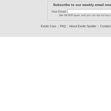
Subscribe to our weekly email new
Your Email:
(We NEVER spam, and you can opt out any t
Exotic Cars
|
FAQ
|
About Exotic Spotter
|
Contact