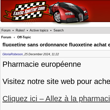
Forum
•
Rules!
•
Active topics
•
Search
Forum
‹
Off-Topic
fluoxetine sans ordonnance fluoxetine achat e
GloriaRobeson
,
25 December 2024, 11:22
Pharmacie européenne
Visitez notre site web pour ache
Cliquez ici – Allez à la pharmac