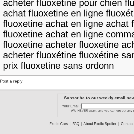
acheter fluoxetine pour chien fl
achat fluoxetine en ligne fluoxé
fluoxetine achat en ligne achat 
fluoxetine achat en ligne comma
fluoxetine acheter fluoxetine ac
acheter fluoxétine fluoxétine s
prix fluoxetine sans ordonn
Post a reply
Subscribe to our weekly email new
Your Email:
(We NEVER spam, and you can opt out any t
Exotic Cars
|
FAQ
|
About Exotic Spotter
|
Contact