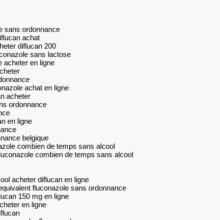
le sans ordonnance
flucan achat
eter diflucan 200
uconazole sans lactose
 acheter en ligne
acheter
rdonnance
onazole achat en ligne
an acheter
sans ordonnance
nce
an en ligne
nance
nnance belgique
nazole combien de temps sans alcool
luconazole combien de temps sans alcool
ol acheter diflucan en ligne
equivalent fluconazole sans ordonnance
lucan 150 mg en ligne
cheter en ligne
iflucan