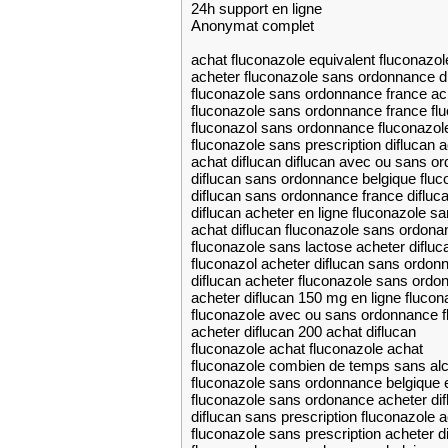
24h support en ligne
Anonymat complet
achat fluconazole equivalent fluconazo
acheter fluconazole sans ordonnance di
fluconazole sans ordonnance france ach
fluconazole sans ordonnance france fl
fluconazol sans ordonnance fluconazole
fluconazole sans prescription diflucan 
achat diflucan diflucan avec ou sans o
diflucan sans ordonnance belgique fluc
diflucan sans ordonnance france difluc
diflucan acheter en ligne fluconazole 
achat diflucan fluconazole sans ordona
fluconazole sans lactose acheter difluc
fluconazol acheter diflucan sans ordon
diflucan acheter fluconazole sans ordo
acheter diflucan 150 mg en ligne fluco
fluconazole avec ou sans ordonnance f
acheter diflucan 200 achat diflucan
fluconazole achat fluconazole achat
fluconazole combien de temps sans alco
fluconazole sans ordonnance belgique 
fluconazole sans ordonance acheter dif
diflucan sans prescription fluconazole a
fluconazole sans prescription acheter d