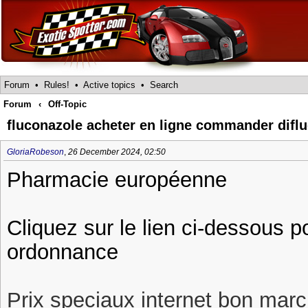
Forum
•
Rules!
•
Active topics
•
Search
Forum
‹
Off-Topic
fluconazole acheter en ligne commander difl
GloriaRobeson
,
26 December 2024, 02:50
Pharmacie européenne
Cliquez sur le lien ci-dessous p
ordonnance
Prix speciaux internet bon march