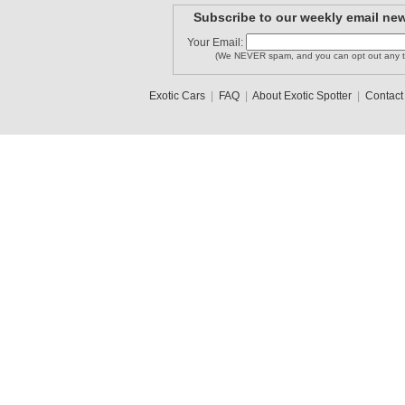
Subscribe to our weekly email new
Your Email:
(We NEVER spam, and you can opt out any t
Exotic Cars
|
FAQ
|
About Exotic Spotter
|
Contact