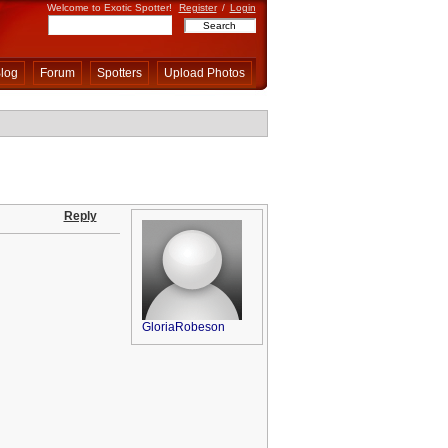
Welcome to Exotic Spotter!
Register
/
Login
log
Forum
Spotters
Upload Photos
Reply
GloriaRobeson