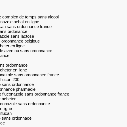
e combien de temps sans alcool
nazole achat en ligne
ucan sans ordonnance france
 sans ordonance
azole sans lactose
ns ordonnance belgique
heter en ligne
zole avec ou sans ordonnance
nance
sans ordonnance
cheter en ligne
conazole sans ordonnance france
iflucan 200
le sans ordonnance
donnance pharmacie
e fluconazole sans ordonnance france
e acheter
fluconazole sans ordonnance
n ligne
flucan
le sans ordonnace
nce