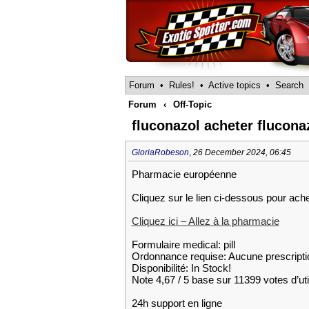
Forum
•
Rules!
•
Active topics
•
Search
Forum
‹
Off-Topic
fluconazol acheter flucona
GloriaRobeson
,
26 December 2024, 06:45
Pharmacie européenne
Cliquez sur le lien ci-dessous pour ach
Cliquez ici – Allez à la pharmacie
Formulaire medical: pill
Ordonnance requise: Aucune prescripti
Disponibilité: In Stock!
Note 4,67 / 5 base sur 11399 votes d’uti
24h support en ligne