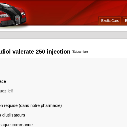
Exotic Cars
B
diol valerate 250 injection
(
Subscribe
)
race
ez ici!
on requise (dans notre pharmacie)
 d’utilisateurs
r chaque commande