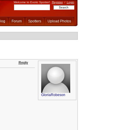
Welcome to Exotic Spotter!
Register
/
Login
log
Forum
Spotters
Upload Photos
Reply
GloriaRobeson