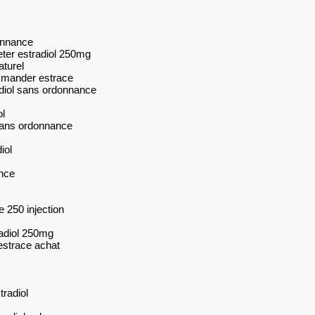
donnance
ter estradiol 250mg
aturel
mmander estrace
radiol sans ordonnance
l
 sans ordonnance
iol
ance
e 250 injection
radiol 250mg
 estrace achat
tradiol