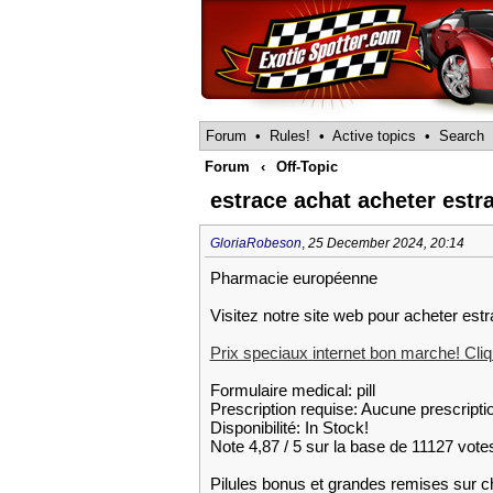
Forum
•
Rules!
•
Active topics
•
Search
Forum
‹
Off-Topic
estrace achat acheter estra
GloriaRobeson
,
25 December 2024, 20:14
Pharmacie européenne
Visitez notre site web pour acheter est
Prix speciaux internet bon marche! Cliqu
Formulaire medical: pill
Prescription requise: Aucune prescripti
Disponibilité: In Stock!
Note 4,87 / 5 sur la base de 11127 votes
Pilules bonus et grandes remises su