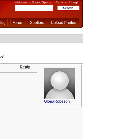
Welcome to Exotic Spotter!
Register
/
Login
log
Forum
Spotters
Upload Photos
be
)
Reply
GloriaRobeson