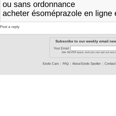
ou sans ordonnance
acheter ésoméprazole en ligne 
Post a reply
Subscribe to our weekly email new
Your Email:
(We NEVER spam, and you can opt out any t
Exotic Cars
|
FAQ
|
About Exotic Spotter
|
Contact