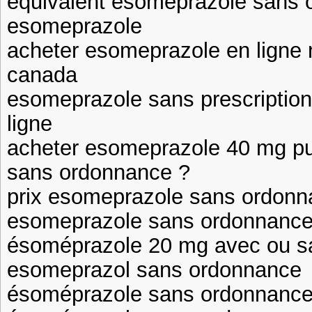
équivalent esomeprazole sans 
esomeprazole
acheter esomeprazole en ligne
canada
esomeprazole sans prescriptio
ligne
acheter esomeprazole 40 mg pu
sans ordonnance ?
prix esomeprazole sans ordonn
esomeprazole sans ordonnanc
ésoméprazole 20 mg avec ou s
esomeprazol sans ordonnance
ésoméprazole sans ordonnance p