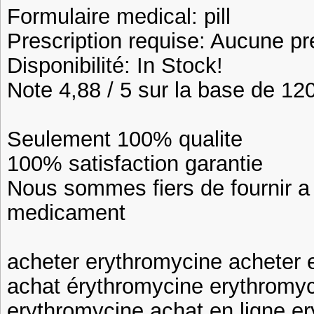
Formulaire medical: pill
Prescription requise: Aucune pr
Disponibilité: In Stock!
Note 4,88 / 5 sur la base de 120
Seulement 100% qualite
100% satisfaction garantie
Nous sommes fiers de fournir a n
medicament
acheter erythromycine acheter e
achat érythromycine erythromyc
erythromycine achat en ligne e