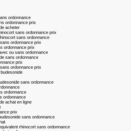
 sans ordonnance
ans ordonnance prix
de acheter
hinocort sans ordonnance prix
hinocort sans ordonnance
 sans ordonnance prix
ns ordonnance prix
 avec ou sans ordonnance
de sans ordonnance
onnance prix
 sans ordonnance prix
r budesonide
 budesonide sans ordonnance
ordonnance
ans ordonnance
ans ordonnance
e achat en ligne
e
ance prix
budesonide sans ordonnance
hat
quivalent rhinocort sans ordonnance