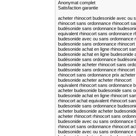
Anonymat complet
Satisfaction garantie
acheter rhinocort budesonide avec ou
rhinocort sans ordonnance rhinocort s
budésonide sans ordonnance budesoni
equivalent rhinocort sans ordonnance r
budesonide avec ou sans ordonnance r
budesonide sans ordonnance rhinocort
budesonide achat en ligne rhinocort sa
budesonide achat en ligne budesonide
budésonide sans ordonnance budésoni
budesonide acheter rhinocort sans ord
budésonide sans ordonnance rhinocort
rhinocort sans ordonnance prix achete
budesonide acheter acheter rhinocort
equivalent rhinocort sans ordonnance
acheter budesonide budesonide sans 
budesonide achat en ligne rhinocort s
rhinocort achat equivalent rhinocort s
budesonide sans ordonnance budesonid
acheter budesonide acheter budesonid
acheter rhinocort rhinocort sans ordonn
budesonide avec ou sans ordonnance 
rhinocort sans ordonnance rhinocort ac
budesonide avec ou sans ordonnance e