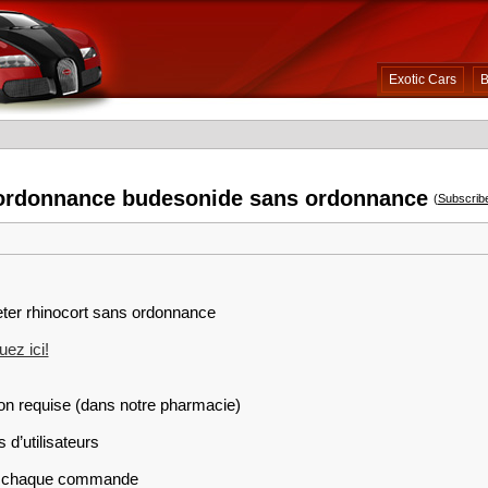
Exotic Cars
B
s ordonnance budesonide sans ordonnance
(
Subscrib
eter rhinocort sans ordonnance
ez ici!
on requise (dans notre pharmacie)
 d’utilisateurs
sur chaque commande