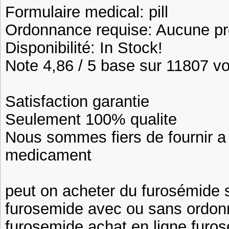
Formulaire medical: pill
Ordonnance requise: Aucune pre
Disponibilité: In Stock!
Note 4,86 / 5 base sur 11807 vot
Satisfaction garantie
Seulement 100% qualite
Nous sommes fiers de fournir a n
medicament
peut on acheter du furosémide
furosemide avec ou sans ordo
furosemide achat en ligne furo