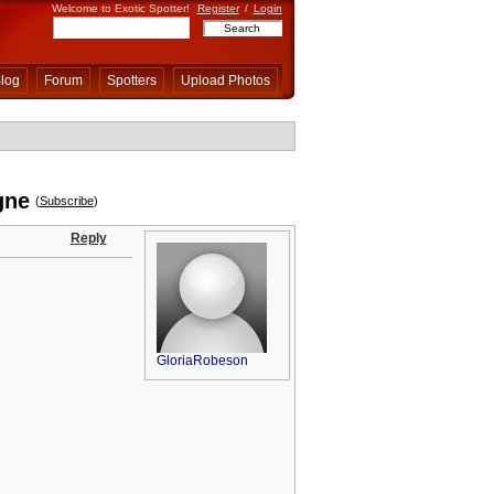
Welcome to Exotic Spotter!
Register
/
Login
log
Forum
Spotters
Upload Photos
gne
(
Subscribe
)
Reply
GloriaRobeson