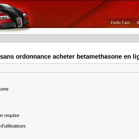
Exotic Cars
B
 sans ordonnance acheter betamethasone en li
isone
on requise
d’utilisateurs