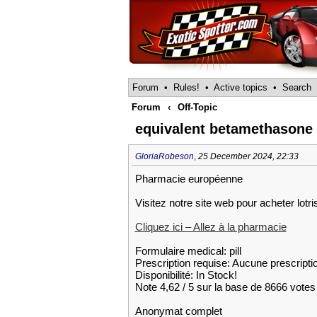
Forum
•
Rules!
•
Active topics
•
Search
Forum
‹
Off-Topic
equivalent betamethasone
GloriaRobeson
,
25 December 2024, 22:33
Pharmacie européenne
Visitez notre site web pour acheter lotr
Cliquez ici – Allez à la pharmacie
Formulaire medical: pill
Prescription requise: Aucune prescripti
Disponibilité: In Stock!
Note 4,62 / 5 sur la base de 8666 votes 
Anonymat complet