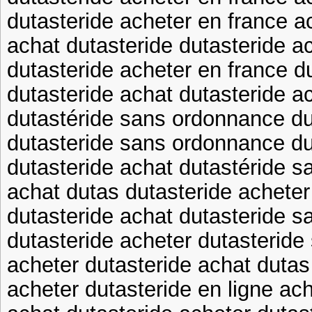
dutasteride acheter en france a
achat dutasteride dutasteride a
dutasteride acheter en france 
dutasteride achat dutasteride a
dutastéride sans ordonnance du
dutasteride sans ordonnance du
dutasteride achat dutastéride 
achat dutas dutasteride acheter
dutasteride achat dutasteride 
dutasteride acheter dutasterid
acheter dutasteride achat dutas
acheter dutasteride en ligne ach