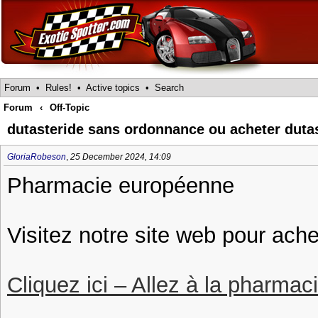
Forum
•
Rules!
•
Active topics
•
Search
Forum
‹
Off-Topic
dutasteride sans ordonnance ou acheter duta
GloriaRobeson
,
25 December 2024, 14:09
Pharmacie européenne
Visitez notre site web pour ache
Cliquez ici – Allez à la pharmac