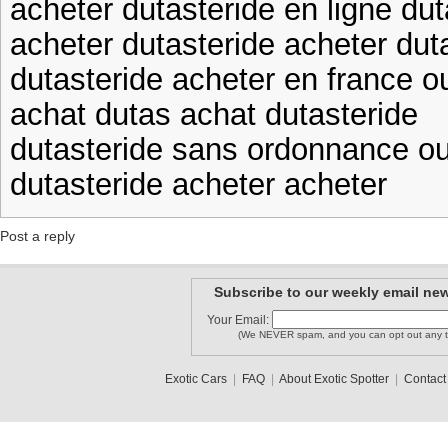
acheter dutasteride en ligne du
acheter dutasteride acheter dut
dutasteride acheter en france o
achat dutas achat dutasteride
dutasteride sans ordonnance ou
dutasteride acheter acheter
Post a reply
Subscribe to our weekly email new
Your Email:
(We NEVER spam, and you can opt out any t
Exotic Cars
|
FAQ
|
About Exotic Spotter
|
Contact