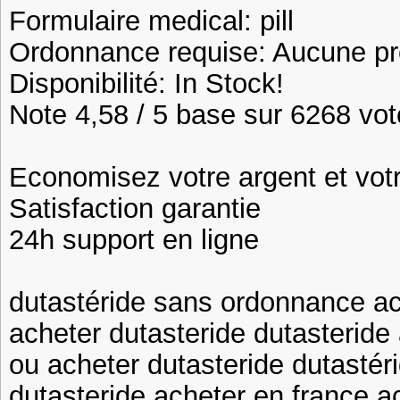
Formulaire medical: pill
Ordonnance requise: Aucune pre
Disponibilité: In Stock!
Note 4,58 / 5 base sur 6268 vote
Economisez votre argent et vot
Satisfaction garantie
24h support en ligne
dutastéride sans ordonnance ac
acheter dutasteride dutasteride
ou acheter dutasteride dutasté
dutasteride acheter en france a