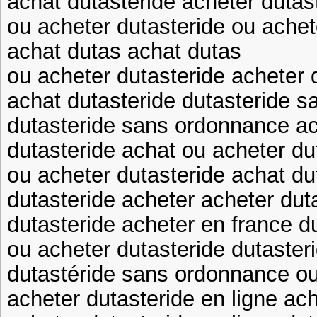
achat dutasteride acheter dutast
ou acheter dutasteride ou achet
achat dutas achat dutas
ou acheter dutasteride acheter 
achat dutasteride dutasteride 
dutasteride sans ordonnance ach
dutasteride achat ou acheter du
ou acheter dutasteride achat du
dutasteride acheter acheter duta
dutasteride acheter en france d
ou acheter dutasteride dutaster
dutastéride sans ordonnance ou
acheter dutasteride en ligne ach