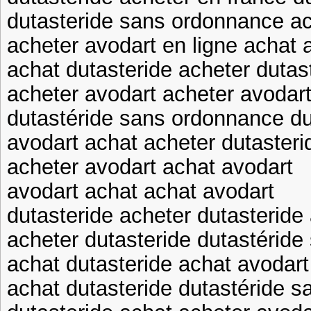
dutasteride sans ordonnance ac
acheter avodart en ligne achat 
achat dutasteride acheter dutas
acheter avodart acheter avodart
dutastéride sans ordonnance d
avodart achat acheter dutasteri
acheter avodart achat avodart
avodart achat achat avodart
dutasteride acheter dutasteride
acheter dutasteride dutastérid
achat dutasteride achat avodart
achat dutasteride dutastéride 