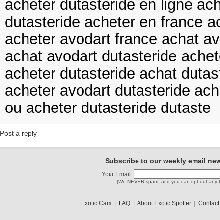
acheter dutasteride en ligne ac
dutasteride acheter en france a
acheter avodart france achat av
achat avodart dutasteride achet
acheter dutasteride achat dutas
acheter avodart dutasteride ach
ou acheter dutasteride dutaste
Post a reply
Subscribe to our weekly email new
Your Email:
(We NEVER spam, and you can opt out any t
Exotic Cars
|
FAQ
|
About Exotic Spotter
|
Contact