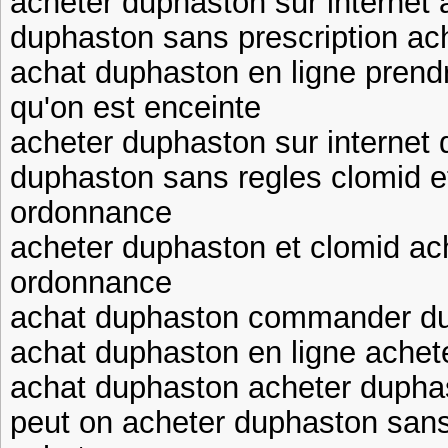
acheter duphaston sur internet 
duphaston sans prescription ac
achat duphaston en ligne prend
qu'on est enceinte
acheter duphaston sur internet 
duphaston sans regles clomid 
ordonnance
acheter duphaston et clomid ac
ordonnance
achat duphaston commander du
achat duphaston en ligne achet
achat duphaston acheter duphas
peut on acheter duphaston san