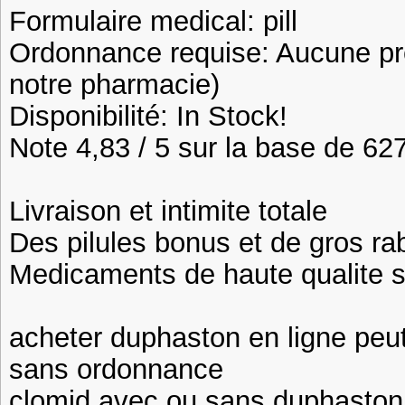
Formulaire medical: pill
Ordonnance requise: Aucune pre
notre pharmacie)
Disponibilité: In Stock!
Note 4,83 / 5 sur la base de 627
Livraison et intimite totale
Des pilules bonus et de gros 
Medicaments de haute qualite 
acheter duphaston en ligne peu
sans ordonnance
clomid avec ou sans duphaston