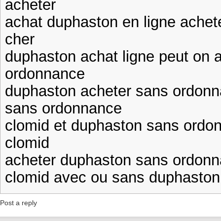
acheter
achat duphaston en ligne achet
cher
duphaston achat ligne peut on 
ordonnance
duphaston acheter sans ordon
sans ordonnance
clomid et duphaston sans ordo
clomid
acheter duphaston sans ordonn
clomid avec ou sans duphaston 
Post a reply