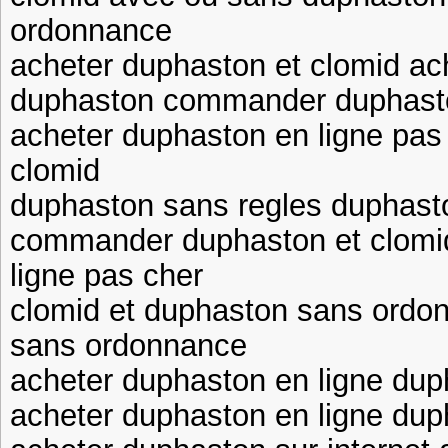
ordonnance
acheter duphaston et clomid ach
duphaston commander duphasto
acheter duphaston en ligne pas
clomid
duphaston sans regles duphast
commander duphaston et clomi
ligne pas cher
clomid et duphaston sans ordo
sans ordonnance
acheter duphaston en ligne dup
acheter duphaston en ligne dup