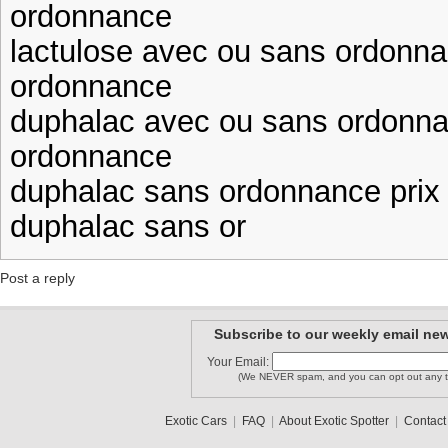
ordonnance
lactulose avec ou sans ordonn
ordonnance
duphalac avec ou sans ordonna
ordonnance
duphalac sans ordonnance prix
duphalac sans or
Post a reply
Subscribe to our weekly email new
Your Email:
(We NEVER spam, and you can opt out any t
Exotic Cars
|
FAQ
|
About Exotic Spotter
|
Contact