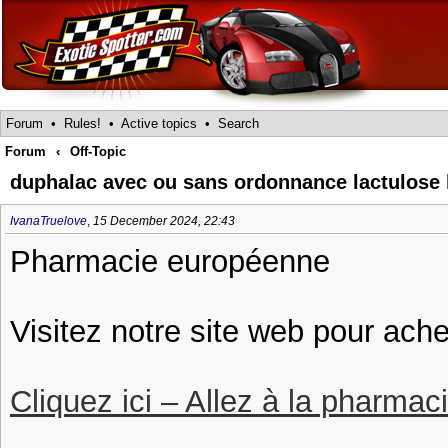
Forum
•
Rules!
•
Active topics
•
Search
Forum
‹
Off-Topic
duphalac avec ou sans ordonnance lactulose
IvanaTruelove
,
15 December 2024, 22:43
Pharmacie européenne
Visitez notre site web pour ach
Cliquez ici – Allez à la pharmac