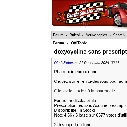
Forum
•
Rules!
•
Active topics
•
Search
Forum
‹
Off-Topic
doxycycline sans prescrip
GloriaRobeson
,
27 December 2024, 02:38
Pharmacie européenne
Cliquez sur le lien ci-dessous pour ach
Cliquez ici – Allez à la pharmacie
Forme medicale: pilule
Prescription requise: Aucune prescripti
Disponibilité: In Stock!
Note 4,56 / 5 base sur 8577 votes d’util
24h support en ligne