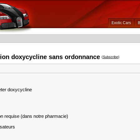
Exotic Cars
B
tion doxycycline sans ordonnance
(
Subscribe
)
eter doxycycline
on requise (dans notre pharmacie)
isateurs