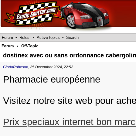
Forum
•
Rules!
•
Active topics
•
Search
Forum
‹
Off-Topic
dostinex avec ou sans ordonnance cabergolin
GloriaRobeson
,
25 December 2024, 22:52
Pharmacie européenne
Visitez notre site web pour ache
Prix speciaux internet bon march