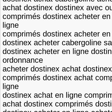
achat dostinex dostinex avec 
comprimés dostinex acheter en 
ligne
comprimés dostinex acheter en 
dostinex acheter cabergoline s
dostinex acheter en ligne dosti
ordonnance
acheter dostinex achat dostinex
comprimés dostinex achat comp
ligne
dostinex achat en ligne compri
achat dostinex comprimés dost