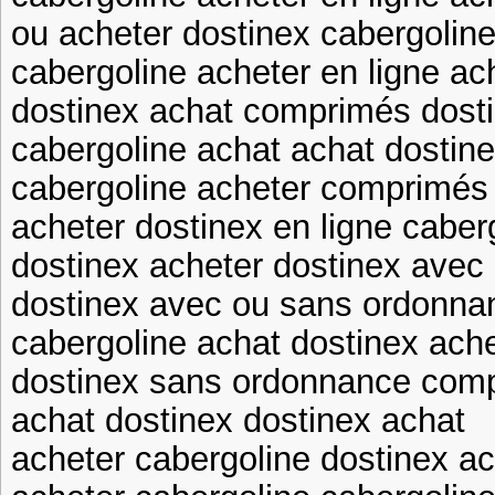
ou acheter dostinex cabergoline
cabergoline acheter en ligne ac
dostinex achat comprimés dosti
cabergoline achat achat dostin
cabergoline acheter comprimés 
acheter dostinex en ligne cabe
dostinex acheter dostinex ave
dostinex avec ou sans ordonna
cabergoline achat dostinex ache
dostinex sans ordonnance comp
achat dostinex dostinex achat
acheter cabergoline dostinex ac