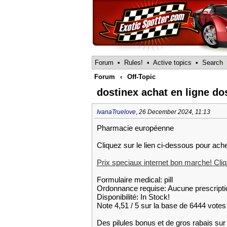
Forum
•
Rules!
•
Active topics
•
Search
Forum
‹
Off-Topic
dostinex achat en ligne d
IvanaTruelove
,
26 December 2024, 11:13
Pharmacie européenne
Cliquez sur le lien ci-dessous pour ac
Prix speciaux internet bon marche! Cliqu
Formulaire medical: pill
Ordonnance requise: Aucune prescripti
Disponibilité: In Stock!
Note 4,51 / 5 sur la base de 6444 votes 
Des pilules bonus et de gros rabais 