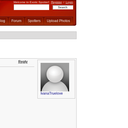
Welcome to Exotic Spotter!
Register
/
Login
log
Forum
Spotters
Upload Photos
Reply
IvanaTruelove