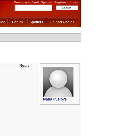
Welcome to Exotic Spotter!
Register
/
Login
log
Forum
Spotters
Upload Photos
Reply
IvanaTruelove