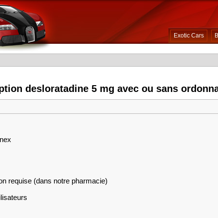
Exotic Cars
B
iption desloratadine 5 mg avec ou sans ordonn
inex
on requise (dans notre pharmacie)
lisateurs