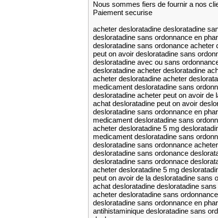
Nous sommes fiers de fournir a nos cli
Paiement securise
acheter desloratadine desloratadine san
desloratadine sans ordonnance en phar
desloratadine sans ordonance acheter 
peut on avoir desloratadine sans ordon
desloratadine avec ou sans ordonnance
desloratadine acheter desloratadine ach
acheter desloratadine acheter deslora
medicament desloratadine sans ordonn
desloratadine acheter peut on avoir de
achat desloratadine peut on avoir desl
desloratadine sans ordonnance en phar
medicament desloratadine sans ordonna
acheter desloratadine 5 mg desloratad
medicament desloratadine sans ordonn
desloratadine sans ordonnance acheter
desloratadine sans ordonance deslorat
desloratadine sans ordonnace deslorata
acheter desloratadine 5 mg desloratad
peut on avoir de la desloratadine sans
achat desloratadine desloratadine san
acheter desloratadine sans ordonnance
desloratadine sans ordonnance en phar
antihistaminique desloratadine sans o