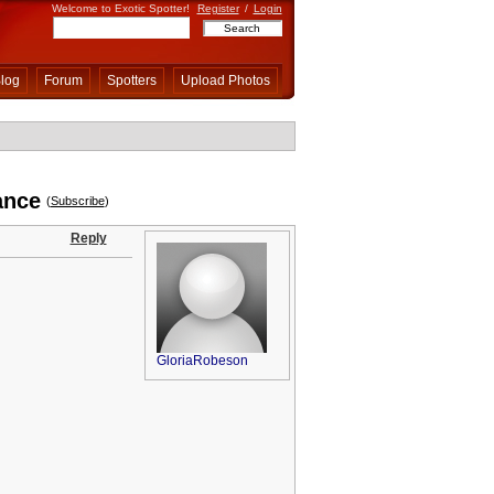
Welcome to Exotic Spotter!
Register
/
Login
log
Forum
Spotters
Upload Photos
ance
(
Subscribe
)
Reply
GloriaRobeson