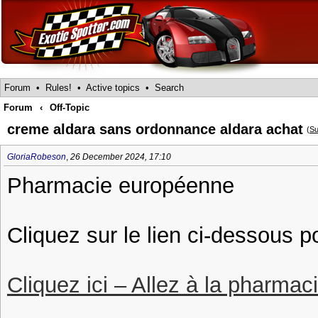
Forum
•
Rules!
•
Active topics
•
Search
Forum
‹
Off-Topic
creme aldara sans ordonnance aldara achat
(
Su
GloriaRobeson
,
26 December 2024, 17:10
Pharmacie européenne
Cliquez sur le lien ci-dessous p
Cliquez ici – Allez à la pharmac