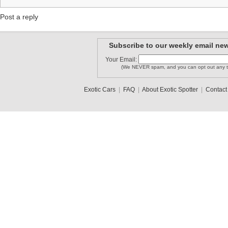
Post a reply
Subscribe to our weekly email new
Your Email:
(We NEVER spam, and you can opt out any t
Exotic Cars
|
FAQ
|
About Exotic Spotter
|
Contact