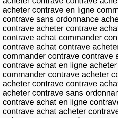
acheter contrave contrave ache
acheter contrave en ligne com
contrave sans ordonnance ache
contrave acheter contrave achat
contrave achat commander con
contrave achat contrave achete
commander contrave contrave 
contrave achat en ligne acheter
commander contrave acheter co
acheter contrave contrave acha
acheter contrave sans ordonna
contrave achat en ligne contrav
contrave achat acheter contra