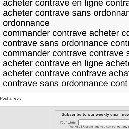
acheter contrave en ligne contr
acheter contrave sans ordonna
ordonnance
commander contrave acheter c
contrave sans ordonnance cont
commander contrave contrave 
acheter contrave en ligne achet
acheter contrave contrave achat
contrave sans ordonnance cont
Post a reply
Subscribe to our weekly email new
Your Email:
(We NEVER spam, and you can opt out any t