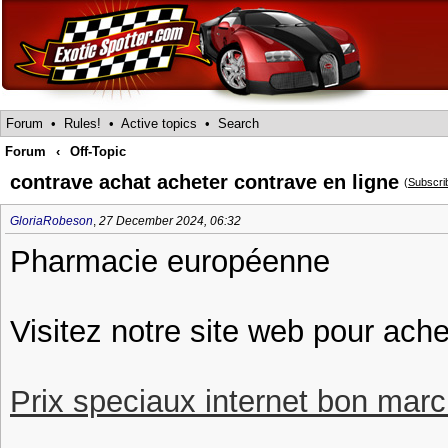
Forum
•
Rules!
•
Active topics
•
Search
Forum
‹
Off-Topic
contrave achat acheter contrave en ligne
(
Subscri
GloriaRobeson
,
27 December 2024, 06:32
Pharmacie européenne
Visitez notre site web pour ach
Prix speciaux internet bon march