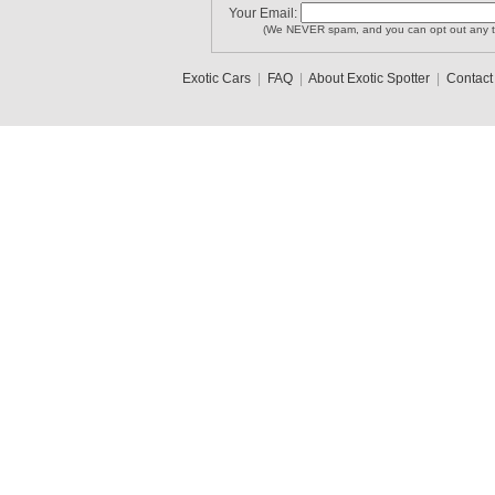
Your Email:
(We NEVER spam, and you can opt out any t
Exotic Cars
|
FAQ
|
About Exotic Spotter
|
Contact