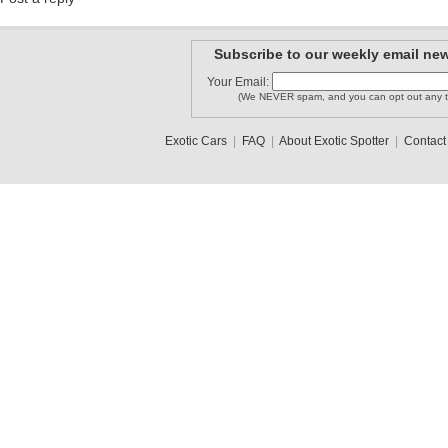
Subscribe to our weekly email new
Your Email:
(We NEVER spam, and you can opt out any t
Exotic Cars
|
FAQ
|
About Exotic Spotter
|
Contact