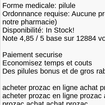
Forme medicale: pilule
Ordonnance requise: Aucune pre
notre pharmacie)
Disponibilité: In Stock!
Note 4,85 / 5 base sur 12884 vot
Paiement securise
Economisez temps et couts
Des pilules bonus et de gros 
acheter prozac en ligne achat p
acheter prozac en ligne prozac
prozac achat achat prozac