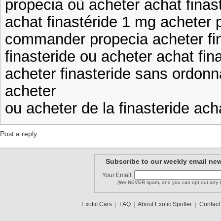
propecia où acheter achat finas
achat finastéride 1 mg acheter p
commander propecia acheter fin
finasteride ou acheter achat fin
acheter finasteride sans ordonn
acheter
ou acheter de la finasteride acha
Post a reply
Subscribe to our weekly email new
Your Email:
(We NEVER spam, and you can opt out any t
Exotic Cars
|
FAQ
|
About Exotic Spotter
|
Contact