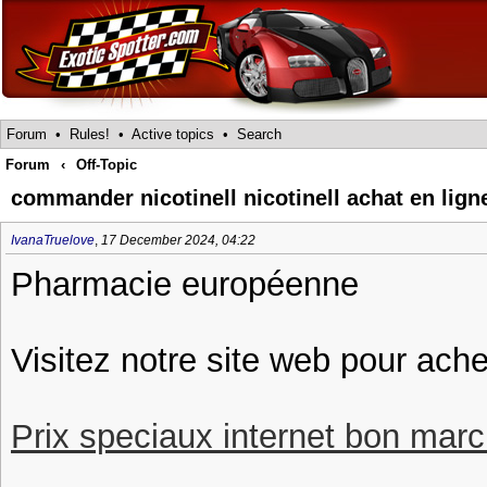
Forum
•
Rules!
•
Active topics
•
Search
Forum
‹
Off-Topic
commander nicotinell nicotinell achat en lign
IvanaTruelove
,
17 December 2024, 04:22
Pharmacie européenne
Visitez notre site web pour achet
Prix speciaux internet bon march