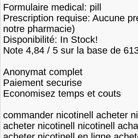
Formulaire medical: pill
Prescription requise: Aucune pr
notre pharmacie)
Disponibilité: In Stock!
Note 4,84 / 5 sur la base de 613
Anonymat complet
Paiement securise
Economisez temps et couts
commander nicotinell acheter nic
acheter nicotinell nicotinell acha
acheter nicotinell en ligne achete