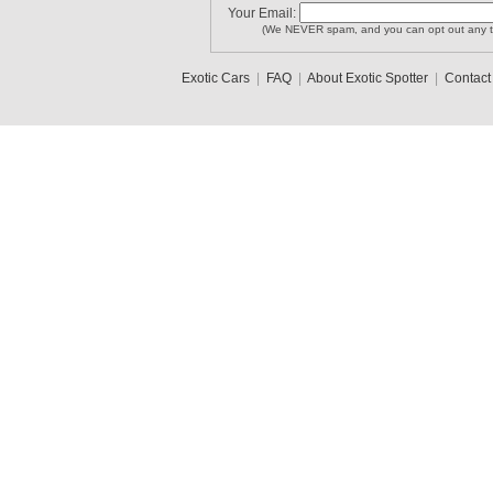
Your Email:
(We NEVER spam, and you can opt out any t
Exotic Cars
|
FAQ
|
About Exotic Spotter
|
Contact