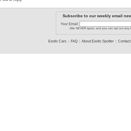
Subscribe to our weekly email new
Your Email:
(We NEVER spam, and you can opt out any t
Exotic Cars
|
FAQ
|
About Exotic Spotter
|
Contact