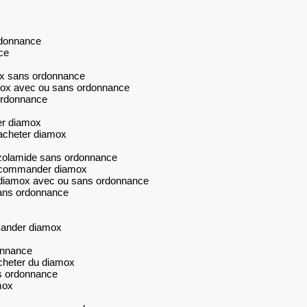
rdonnance
ce
x sans ordonnance
ox avec ou sans ordonnance
ordonnance
er diamox
acheter diamox
zolamide sans ordonnance
 commander diamox
diamox avec ou sans ordonnance
ans ordonnance
ander diamox
onnance
cheter du diamox
s ordonnance
mox