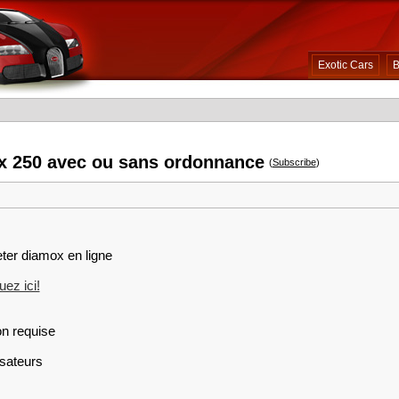
Exotic Cars
B
 250 avec ou sans ordonnance
(
Subscribe
)
eter diamox en ligne
ez ici!
on requise
isateurs