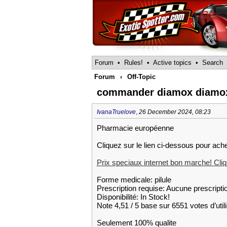
Forum
•
Rules!
•
Active topics
•
Search
Forum
‹
Off-Topic
commander diamox diamox
IvanaTruelove
,
26 December 2024, 08:23
Pharmacie européenne
Cliquez sur le lien ci-dessous pour ach
Prix speciaux internet bon marche! Cliqu
Forme medicale: pilule
Prescription requise: Aucune prescripti
Disponibilité: In Stock!
Note 4,51 / 5 base sur 6551 votes d’util
Seulement 100% qualite