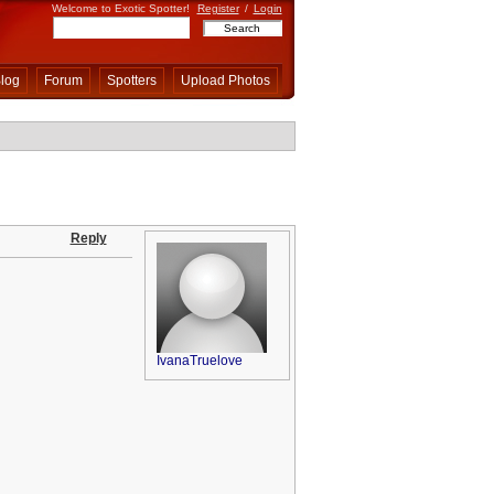
Welcome to Exotic Spotter!
Register
/
Login
log
Forum
Spotters
Upload Photos
Reply
IvanaTruelove