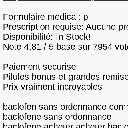
Formulaire medical: pill
Prescription requise: Aucune pr
Disponibilité: In Stock!
Note 4,81 / 5 base sur 7954 vote
Paiement securise
Pilules bonus et grandes remi
Prix vraiment incroyables
baclofen sans ordonnance comm
baclofène sans ordonnance
baclofene acheter acheter baclo