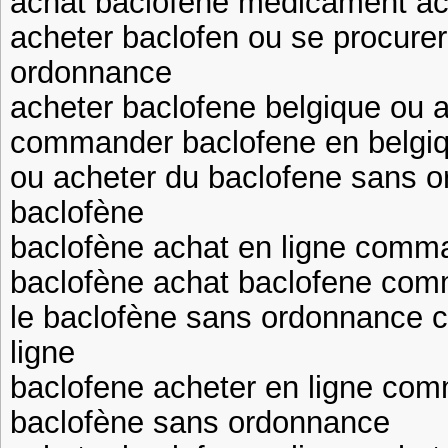
achat baclofene medicament a
acheter baclofen ou se procure
ordonnance
acheter baclofene belgique ou 
commander baclofene en belgiq
ou acheter du baclofene sans
baclofène
baclofène achat en ligne comm
baclofène achat baclofene co
le baclofène sans ordonnance
ligne
baclofene acheter en ligne com
baclofène sans ordonnance