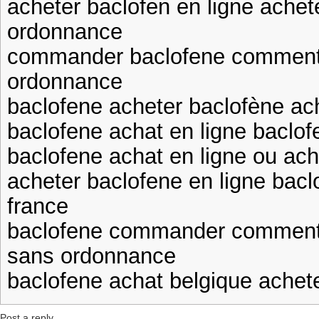
acheter baclofen en ligne achet
ordonnance
commander baclofene comment 
ordonnance
baclofene acheter baclofène ac
baclofene achat en ligne baclo
baclofene achat en ligne ou ach
acheter baclofene en ligne bac
france
baclofene commander comment 
sans ordonnance
baclofene achat belgique achete
Post a reply