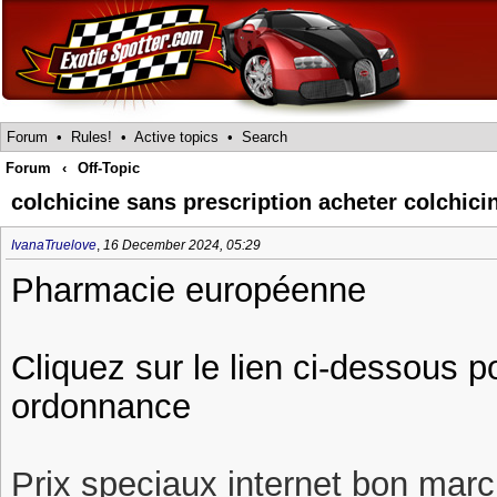
Forum
•
Rules!
•
Active topics
•
Search
Forum
‹
Off-Topic
colchicine sans prescription acheter colchici
IvanaTruelove
,
16 December 2024, 05:29
Pharmacie européenne
Cliquez sur le lien ci-dessous p
ordonnance
Prix speciaux internet bon march