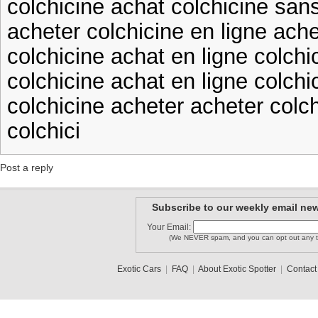
colchicine achat colchicine sans
acheter colchicine en ligne ache
colchicine achat en ligne colchi
colchicine achat en ligne colchi
colchicine acheter acheter colch
colchici
Post a reply
Subscribe to our weekly email new
Your Email:
(We NEVER spam, and you can opt out any t
Exotic Cars
|
FAQ
|
About Exotic Spotter
|
Contact