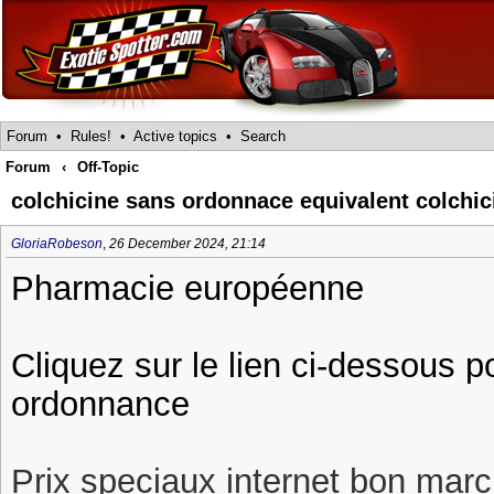
Forum
•
Rules!
•
Active topics
•
Search
Forum
‹
Off-Topic
colchicine sans ordonnace equivalent colchi
GloriaRobeson
,
26 December 2024, 21:14
Pharmacie européenne
Cliquez sur le lien ci-dessous p
ordonnance
Prix speciaux internet bon march