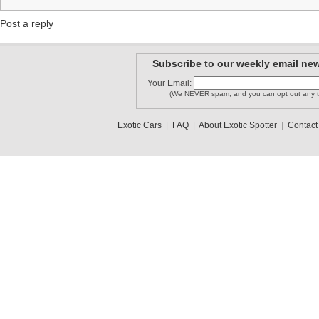
Post a reply
Subscribe to our weekly email new
Your Email:
(We NEVER spam, and you can opt out any t
Exotic Cars
|
FAQ
|
About Exotic Spotter
|
Contact