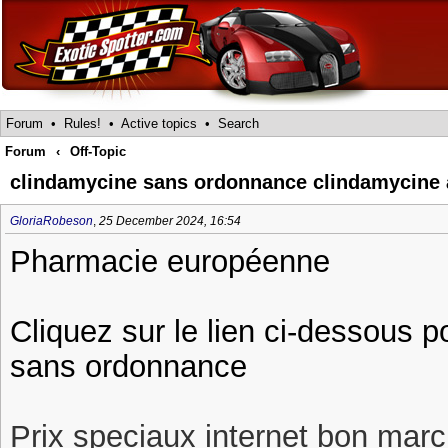
Forum
•
Rules!
•
Active topics
•
Search
Forum
‹
Off-Topic
clindamycine sans ordonnance clindamycine a
GloriaRobeson
,
25 December 2024, 16:54
Pharmacie européenne
Cliquez sur le lien ci-dessous 
sans ordonnance
Prix speciaux internet bon march