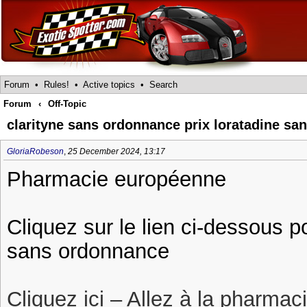
Forum
•
Rules!
•
Active topics
•
Search
Forum
‹
Off-Topic
clarityne sans ordonnance prix loratadine sa
GloriaRobeson
,
25 December 2024, 13:17
Pharmacie européenne
Cliquez sur le lien ci-dessous po
sans ordonnance
Cliquez ici – Allez à la pharmac