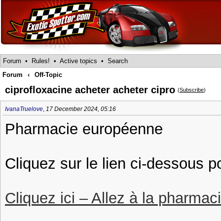
Forum
•
Rules!
•
Active topics
•
Search
Forum
‹
Off-Topic
ciprofloxacine acheter acheter cipro
(
Subscribe
)
IvanaTruelove
,
17 December 2024, 05:16
Pharmacie européenne
Cliquez sur le lien ci-dessous p
Cliquez ici – Allez à la pharmac