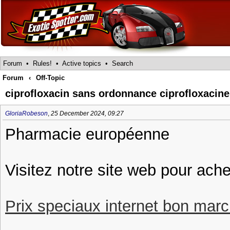
Forum
•
Rules!
•
Active topics
•
Search
Forum
‹
Off-Topic
ciprofloxacin sans ordonnance ciprofloxacine
GloriaRobeson
,
25 December 2024, 09:27
Pharmacie européenne
Visitez notre site web pour ache
Prix speciaux internet bon march