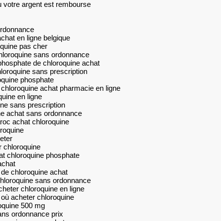
ou votre argent est rembourse
 ordonnance
chat en ligne belgique
oquine pas cher
chloroquine sans ordonnance
hosphate de chloroquine achat
loroquine sans prescription
roquine phosphate
 chloroquine achat pharmacie en ligne
quine en ligne
ne sans prescription
ne achat sans ordonnance
roc achat chloroquine
oroquine
eter
 chloroquine
hat chloroquine phosphate
achat
 de chloroquine achat
chloroquine sans ordonnance
heter chloroquine en ligne
 où acheter chloroquine
roquine 500 mg
ans ordonnance prix