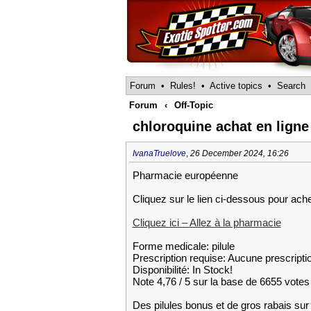
Forum
•
Rules!
•
Active topics
•
Search
Forum
‹
Off-Topic
chloroquine achat en lign
IvanaTruelove
,
26 December 2024, 16:26
Pharmacie européenne
Cliquez sur le lien ci-dessous pour ach
Cliquez ici – Allez à la pharmacie
Forme medicale: pilule
Prescription requise: Aucune prescripti
Disponibilité: In Stock!
Note 4,76 / 5 sur la base de 6655 votes 
Des pilules bonus et de gros rabais 