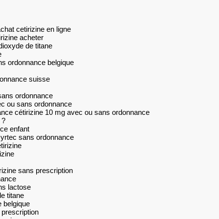
hat cetirizine en ligne
rizine acheter
 dioxyde de titane
e
ans ordonnance belgique
donnance suisse
 sans ordonnance
vec ou sans ordonnance
ance cétirizine 10 mg avec ou sans ordonnance
 ?
nce enfant
zyrtec sans ordonnance
irizine
izine
rizine sans prescription
nnance
ns lactose
e titane
e belgique
prescription