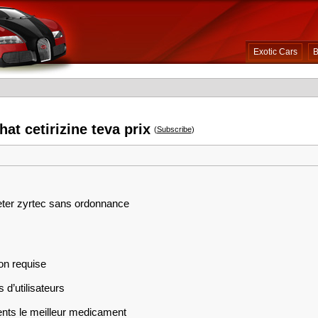
Exotic Cars
B
hat cetirizine teva prix
(
Subscribe
)
heter zyrtec sans ordonnance
on requise
 d’utilisateurs
ents le meilleur medicament