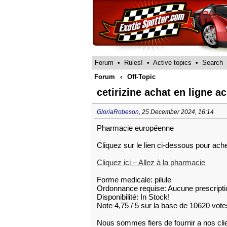
Forum
•
Rules!
•
Active topics
•
Search
Forum
‹
Off-Topic
cetirizine achat en ligne ac
GloriaRobeson
,
25 December 2024, 16:14
Pharmacie européenne
Cliquez sur le lien ci-dessous pour ac
Cliquez ici – Allez à la pharmacie
Forme medicale: pilule
Ordonnance requise: Aucune prescripti
Disponibilité: In Stock!
Note 4,75 / 5 sur la base de 10620 votes
Nous sommes fiers de fournir a nos cli