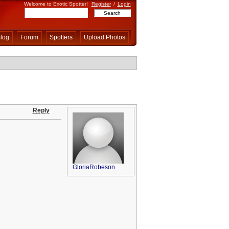
Welcome to Exotic Spotter!
Register
/
Login
log
Forum
Spotters
Upload Photos
Reply
GloriaRobeson