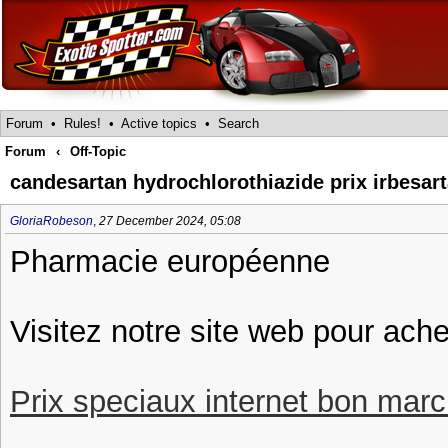
Forum
•
Rules!
•
Active topics
•
Search
Forum
‹
Off-Topic
candesartan hydrochlorothiazide prix irbesart
GloriaRobeson
,
27 December 2024, 05:08
Pharmacie européenne
Visitez notre site web pour ach
Prix speciaux internet bon march