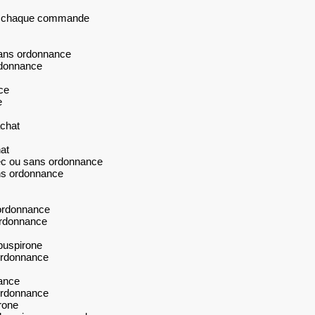
sur chaque commande
sans ordonnance
rdonnance
ce
e
chat
at
ec ou sans ordonnance
ns ordonnance
ordonnance
ordonnance
buspirone
ordonnance
ance
ordonnance
rone