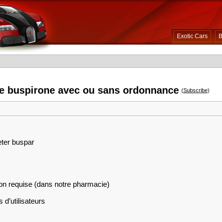
Exotic Cars
B
e buspirone avec ou sans ordonnance
(
Subscribe
)
eter buspar
on requise (dans notre pharmacie)
 d’utilisateurs