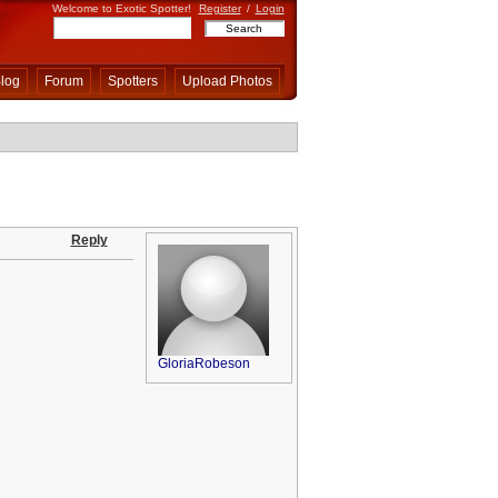
Welcome to Exotic Spotter!
Register
/
Login
log
Forum
Spotters
Upload Photos
Reply
GloriaRobeson