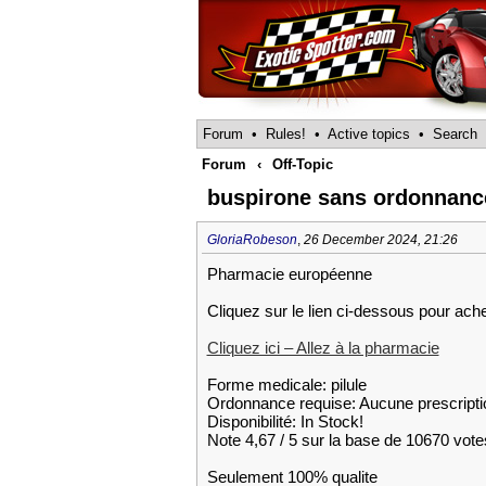
Forum
•
Rules!
•
Active topics
•
Search
Forum
‹
Off-Topic
buspirone sans ordonnanc
GloriaRobeson
,
26 December 2024, 21:26
Pharmacie européenne
Cliquez sur le lien ci-dessous pour ach
Cliquez ici – Allez à la pharmacie
Forme medicale: pilule
Ordonnance requise: Aucune prescripti
Disponibilité: In Stock!
Note 4,67 / 5 sur la base de 10670 votes
Seulement 100% qualite