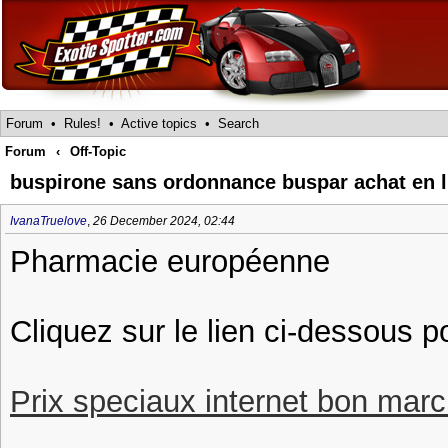
Forum
•
Rules!
•
Active topics
•
Search
Forum
‹
Off-Topic
buspirone sans ordonnance buspar achat en l
IvanaTruelove
,
26 December 2024, 02:44
Pharmacie européenne
Cliquez sur le lien ci-dessous p
Prix speciaux internet bon march