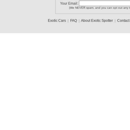
Your Email:
(We NEVER spam, and you can opt out any t
Exotic Cars
|
FAQ
|
About Exotic Spotter
|
Contact