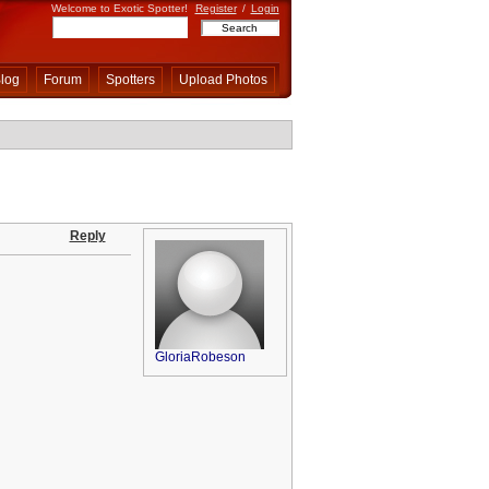
Welcome to Exotic Spotter!
Register
/
Login
log
Forum
Spotters
Upload Photos
Reply
GloriaRobeson