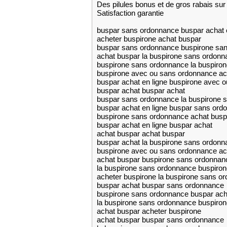
Des pilules bonus et de gros rabais 
Satisfaction garantie
buspar sans ordonnance buspar achat e
acheter buspirone achat buspar
buspar sans ordonnance buspirone sa
achat buspar la buspirone sans ordonn
buspirone sans ordonnance la buspiro
buspirone avec ou sans ordonnance ac
buspar achat en ligne buspirone avec 
buspar achat buspar achat
buspar sans ordonnance la buspirone 
buspar achat en ligne buspar sans ord
buspirone sans ordonnance achat busp
buspar achat en ligne buspar achat
achat buspar achat buspar
buspar achat la buspirone sans ordonn
buspirone avec ou sans ordonnance ac
achat buspar buspirone sans ordonnan
la buspirone sans ordonnance buspiro
acheter buspirone la buspirone sans o
buspar achat buspar sans ordonnance
buspirone sans ordonnance buspar acha
la buspirone sans ordonnance buspiro
achat buspar acheter buspirone
achat buspar buspar sans ordonnance