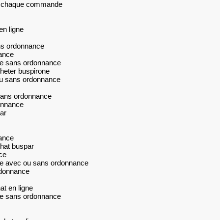
sur chaque commande
n ligne
ns ordonnance
ance
ne sans ordonnance
heter buspirone
ou sans ordonnance
sans ordonnance
onnance
ar
ance
hat buspar
ce
ne avec ou sans ordonnance
rdonnance
t en ligne
ne sans ordonnance