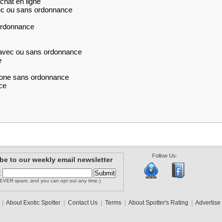
chat en ligne
ec ou sans ordonnance
ordonnance
avec ou sans ordonnance
e
rone sans ordonnance
ce
Follow Us:
be to our weekly email newsletter
:
EVER spam, and you can opt out any time.)
|
About Exotic Spotter
|
Contact Us
|
Terms
|
About Spotter's Rating
|
Advertise 