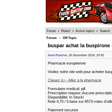
Forum
•
Rules!
•
Active topics
•
Search
Forum
‹
Off-Topic
buspar achat la buspirone
IvanaTruelove
,
26 December 2024, 20:45
Pharmacie européenne
Visitez notre site web pour acheter bus
Cliquez ici – Allez à la pharmacie
Formulaire medical: pill
Prescription requise: Aucune prescripti
Disponibilité: In Stock!
Note 4,75 / 5 base sur 8573 votes d’util
Paiement securise