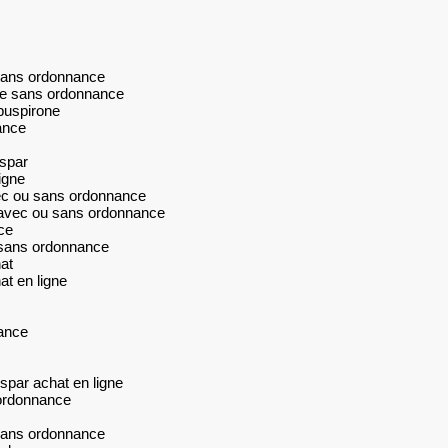
sans ordonnance
ne sans ordonnance
buspirone
ance
spar
igne
ec ou sans ordonnance
avec ou sans ordonnance
ce
 sans ordonnance
at
t en ligne
ance
par achat en ligne
ordonnance
sans ordonnance