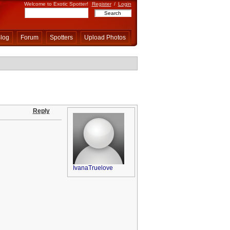
Welcome to Exotic Spotter!
Register
/
Login
log
Forum
Spotters
Upload Photos
Reply
IvanaTruelove