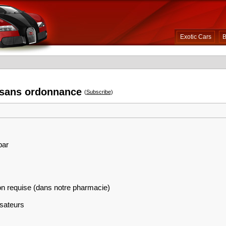
Exotic Cars
B
 sans ordonnance
(
Subscribe
)
par
on requise (dans notre pharmacie)
isateurs