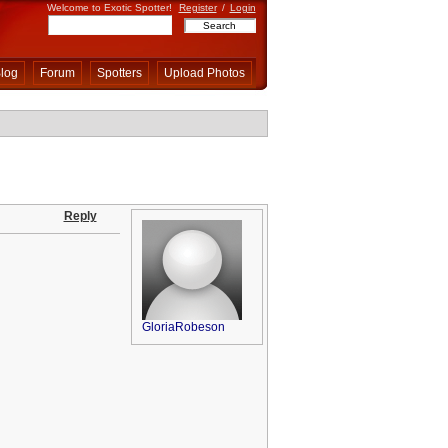
Welcome to Exotic Spotter!
Register
/
Login
log
Forum
Spotters
Upload Photos
Reply
GloriaRobeson