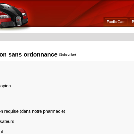
Exotic Cars
B
ion sans ordonnance
(
Subscribe
)
ropion
on requise (dans notre pharmacie)
isateurs
nt