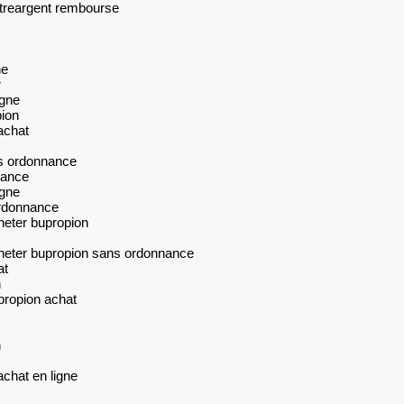
votreargent rembourse
ne
r
igne
pion
achat
ns ordonnance
nance
igne
ordonnance
heter bupropion
heter bupropion sans ordonnance
at
n
propion achat
n
chat en ligne