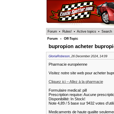
Forum
•
Rules!
•
Active topics
•
Search
Forum
‹
Off-Topic
bupropion acheter buprop
GloriaRobeson
,
26 December 2024, 14:09
Pharmacie européenne
Visitez notre site web pour acheter bup
Cliquez ici – Allez à la pharmacie
Formulaire medical: pill
Prescription requise: Aucune prescripti
Disponibilité: In Stock!
Note 4,89 / 5 base sur 9432 votes d’util
Medicaments de haute qualite seuleme