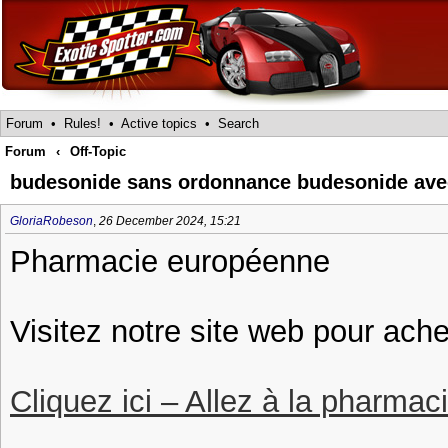
Forum
•
Rules!
•
Active topics
•
Search
Forum
‹
Off-Topic
budesonide sans ordonnance budesonide ave
GloriaRobeson
,
26 December 2024, 15:21
Pharmacie européenne
Visitez notre site web pour ache
Cliquez ici – Allez à la pharmac